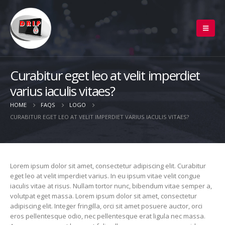
Curabitur eget leo at velit imperdiet
varius iaculis vitaes?
HOME
FAQS
LOGO
CURABITUR EGET LEO AT VELIT IMPERDIET VARIUS IACULIS VITAES?
Lorem ipsum dolor sit amet, consectetur adipiscing elit. Curabitur
eget leo at velit imperdiet varius. In eu ipsum vitae velit congue
iaculis vitae at risus. Nullam tortor nunc, bibendum vitae semper a,
volutpat eget massa. Lorem ipsum dolor sit amet, consectetur
adipiscing elit. Integer fringilla, orci sit amet posuere auctor, orci
eros pellentesque odio, nec pellentesque erat ligula nec massa.