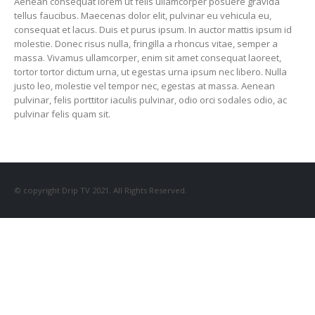
Aenean consequat lorem ut felis ullamcorper posuere gravida
tellus faucibus. Maecenas dolor elit, pulvinar eu vehicula eu,
consequat et lacus. Duis et purus ipsum. In auctor mattis ipsum id
molestie. Donec risus nulla, fringilla a rhoncus vitae, semper a
massa. Vivamus ullamcorper, enim sit amet consequat laoreet,
tortor tortor dictum urna, ut egestas urna ipsum nec libero. Nulla
justo leo, molestie vel tempor nec, egestas at massa. Aenean
pulvinar, felis porttitor iaculis pulvinar, odio orci sodales odio, ac
pulvinar felis quam sit.
© copyright Drip TV 2021. All Rights Reserved.